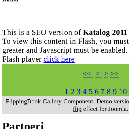
This is a SEO version of
Katalog 2011
To view this content in Flash, you must
greater and Javascript must be enabled.
Flash player
click here
<<
<
>
>>
1
2
3
4
5
6
7
8
9
10
FlippingBook Gallery Component. Demo version
flip
effect for Joomla.
Partneri