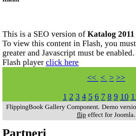
This is a SEO version of
Katalog 2011
To view this content in Flash, you must
greater and Javascript must be enabled.
Flash player
click here
<<
<
>
>>
1
2
3
4
5
6
7
8
9
10
1
FlippingBook Gallery Component. Demo version
flip
effect for Joomla.
Partneri